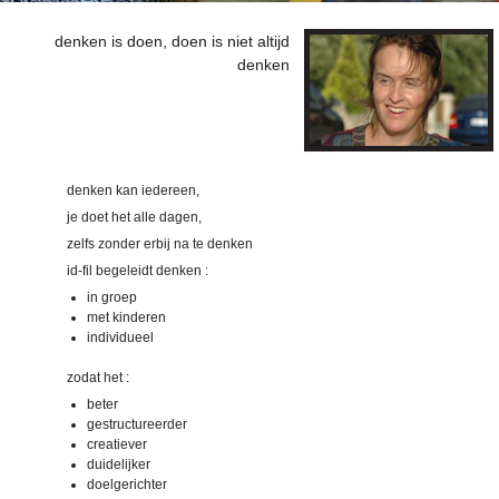
denken is doen, doen is niet altijd
denken
denken kan iedereen,
je doet het alle dagen,
zelfs zonder erbij na te denken
id-fil begeleidt denken :
in groep
met kinderen
individueel
zodat het :
beter
gestructureerder
creatiever
duidelijker
doelgerichter