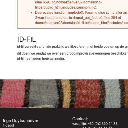
(line
6591
of
/home/koenver02/domains/id-
fil.be/public_html/includes/common.inc
).
Deprecated function
: implode(): Passing glue string after ar
Swap the parameters in
drupal_get_feeds()
(line
394
of
/home/koenver02/domains/id-fil.be/public_html/includes/c
ID-FiL
id-fil vertrekt vanuit de praktijk. we filosoferen met beide voeten op de g
dit doen we omdat we over een groot improvisatievermogen beschikken 
id-fil heeft geen houvast nodig.
Contact:
Inge Duytschaever
vaste lijn: +32 (0)2 360 24 33
filosoof