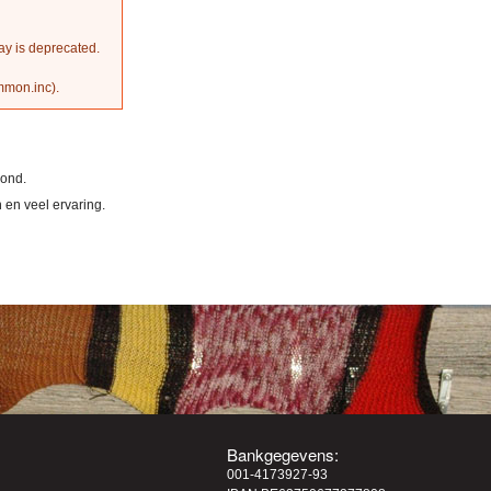
ray is deprecated.
ommon.inc
).
rond.
en veel ervaring.
Bankgegevens:
001-4173927-93