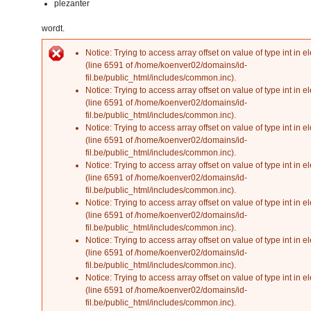
plezanter
wordt.
Notice
: Trying to access array offset on value of type int in
el
Error message
(line
6591
of
/home/koenver02/domains/id-
fil.be/public_html/includes/common.inc
).
Notice
: Trying to access array offset on value of type int in
el
(line
6591
of
/home/koenver02/domains/id-
fil.be/public_html/includes/common.inc
).
Notice
: Trying to access array offset on value of type int in
el
(line
6591
of
/home/koenver02/domains/id-
fil.be/public_html/includes/common.inc
).
Notice
: Trying to access array offset on value of type int in
el
(line
6591
of
/home/koenver02/domains/id-
fil.be/public_html/includes/common.inc
).
Notice
: Trying to access array offset on value of type int in
el
(line
6591
of
/home/koenver02/domains/id-
fil.be/public_html/includes/common.inc
).
Notice
: Trying to access array offset on value of type int in
el
(line
6591
of
/home/koenver02/domains/id-
fil.be/public_html/includes/common.inc
).
Notice
: Trying to access array offset on value of type int in
el
(line
6591
of
/home/koenver02/domains/id-
fil.be/public_html/includes/common.inc
).