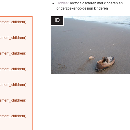
Howest
: lector filosoferen met kinderen en
onderzoeker co-design kinderen
ement_children()
ement_children()
ement_children()
ement_children()
ement_children()
ement_children()
ement_children()