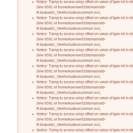
Notice
: Trying to access array offset on value of type int in
el
(line
6591
of
/home/koenver02/domains/id-
fil.be/public_html/includes/common.inc
).
Notice
: Trying to access array offset on value of type int in
el
(line
6591
of
/home/koenver02/domains/id-
fil.be/public_html/includes/common.inc
).
Notice
: Trying to access array offset on value of type int in
el
(line
6591
of
/home/koenver02/domains/id-
fil.be/public_html/includes/common.inc
).
Notice
: Trying to access array offset on value of type int in
el
(line
6591
of
/home/koenver02/domains/id-
fil.be/public_html/includes/common.inc
).
Notice
: Trying to access array offset on value of type int in
el
(line
6591
of
/home/koenver02/domains/id-
fil.be/public_html/includes/common.inc
).
Notice
: Trying to access array offset on value of type int in
el
(line
6591
of
/home/koenver02/domains/id-
fil.be/public_html/includes/common.inc
).
Notice
: Trying to access array offset on value of type int in
el
(line
6591
of
/home/koenver02/domains/id-
fil.be/public_html/includes/common.inc
).
Notice
: Trying to access array offset on value of type int in
el
(line
6591
of
/home/koenver02/domains/id-
fil.be/public_html/includes/common.inc
).
Notice
: Trying to access array offset on value of type int in
el