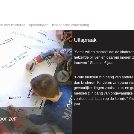
ren met kinderen
opleidingen
filosofische counseling
Uitspraak
"
Soms willen mama's dat de kinderen 
hetzelfde blijven en daarom mogen z
trouwen
." Shaima, 6 jaar
"
Grote mensen zijn bang van andere
dan kinderen. Kinderen zijn bang va
gevaarlijke dingen zoals auto's en gr
mensen zijn bang van ongevaarlijke
zoals de achtbaan op de kermis.
" Yo
jaar