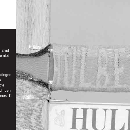
altijd
e niet
 dingen
n
ote
 dingen
unes, 11