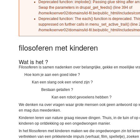
Deprecated function
: implode(): Passing glue string after ar
Swap the parameters in
drupal_get_feeds()
(line
394
of
/home/koenver02/domains/id-fil.be/public_html/includes/c
Deprecated function
: The each() function is deprecated. Th
suppressed on further calls in
menu_set_active_trail()
(line
/home/koenver02/domains/id-fil.be/public_html/includes/me
filosoferen met kinderen
Wat is het ?
Filosoferen is samen nadenken over belangrijke, gekke en moeilijke vr
Hoe kom je aan een goed idee ?
Kan een slang ook een vriend zijn ?
Bestaan getallen ?
Kan een robot gevoelens hebben ?
We denken na over vragen waar grote mensen ook geen antwoord op w
en mag dus meedenken.
Kinderen leren van nature graag nieuwe dingen. Thuis, in de tuin of o
kinderen op ontdekking op een ongedwongen manier.
In het filosoferen met kinderen maken we die ongedwongen zin tot ler
vertrekken van een prikkelende impuls (verhaal, film, spelletje), zoek