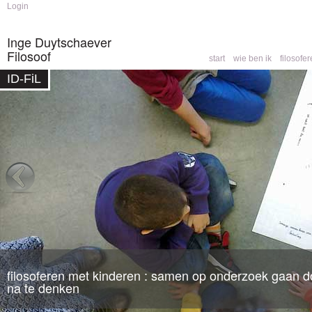
Skip to
Skip to
Login
main
navigation
content
Inge Duytschaever
Filosoof
start
wie ben ik
filosofe
Main menu
ID-FiL
Home
You are here
filosoferen met kinderen : samen op onderzoek gaan do
filosofische counseling
: een partner om mee te denk
na te denken