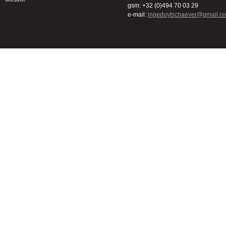
gsm: +32 (0)494 70 03 29
e-mail:
ingeduytschaever@gmail.c