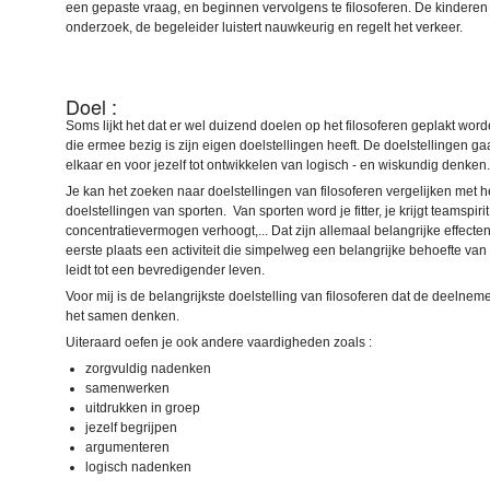
een gepaste vraag, en beginnen vervolgens te filosoferen. De kinderen 
onderzoek, de begeleider luistert nauwkeurig en regelt het verkeer.
Doel :
Soms lijkt het dat er wel duizend doelen op het filosoferen geplakt wor
die ermee bezig is zijn eigen doelstellingen heeft. De doelstellingen g
elkaar en voor jezelf tot ontwikkelen van logisch - en wiskundig denken
Je kan het zoeken naar doelstellingen van filosoferen vergelijken met 
doelstellingen van sporten. Van sporten word je fitter, je krijgt teamspirit,
concentratievermogen verhoogt,... Dat zijn allemaal belangrijke effecten
eerste plaats een activiteit die simpelweg een belangrijke behoefte van
leidt tot een bevredigender leven.
Voor mij is de belangrijkste doelstelling van filosoferen dat de deelnem
het samen denken.
Uiteraard oefen je ook andere vaardigheden zoals :
zorgvuldig nadenken
samenwerken
uitdrukken in groep
jezelf begrijpen
argumenteren
logisch nadenken