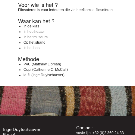
Voor wie is het ?
Filosoferen is voor iedereen die zin heeft om te filosoferen.
Waar kan het ?
In de klas
In het theater
In het museum
Op het strand
In het bos
Methode
P4C (Matthew Lipman)
Copi (Catherine C. McCall)
id-fil (Inge Duytschaever)
Contact:
Inge Duytschaever
vaste lijn: +32 (0)2 360 24 33
filosoof