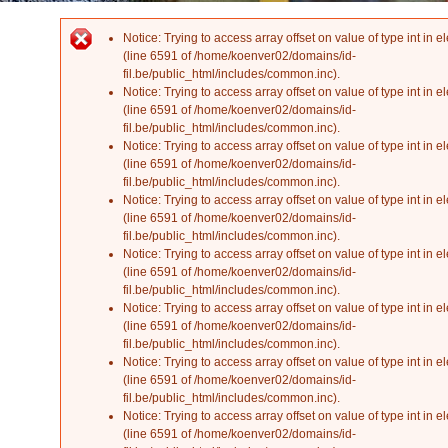
Notice
: Trying to access array offset on value of type int in
el
Error message
(line
6591
of
/home/koenver02/domains/id-
fil.be/public_html/includes/common.inc
).
Notice
: Trying to access array offset on value of type int in
el
(line
6591
of
/home/koenver02/domains/id-
fil.be/public_html/includes/common.inc
).
Notice
: Trying to access array offset on value of type int in
el
(line
6591
of
/home/koenver02/domains/id-
fil.be/public_html/includes/common.inc
).
Notice
: Trying to access array offset on value of type int in
el
(line
6591
of
/home/koenver02/domains/id-
fil.be/public_html/includes/common.inc
).
Notice
: Trying to access array offset on value of type int in
el
(line
6591
of
/home/koenver02/domains/id-
fil.be/public_html/includes/common.inc
).
Notice
: Trying to access array offset on value of type int in
el
(line
6591
of
/home/koenver02/domains/id-
fil.be/public_html/includes/common.inc
).
Notice
: Trying to access array offset on value of type int in
el
(line
6591
of
/home/koenver02/domains/id-
fil.be/public_html/includes/common.inc
).
Notice
: Trying to access array offset on value of type int in
el
(line
6591
of
/home/koenver02/domains/id-