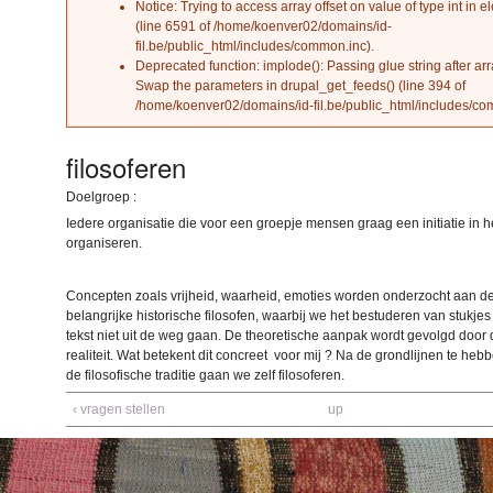
Notice
: Trying to access array offset on value of type int in
el
(line
6591
of
/home/koenver02/domains/id-
fil.be/public_html/includes/common.inc
).
Deprecated function
: implode(): Passing glue string after ar
Swap the parameters in
drupal_get_feeds()
(line
394
of
/home/koenver02/domains/id-fil.be/public_html/includes/c
filosoferen
Doelgroep :
Iedere organisatie die voor een groepje mensen graag een initiatie in he
organiseren.
Concepten zoals vrijheid, waarheid, emoties worden onderzocht aan d
belangrijke historische filosofen, waarbij we het bestuderen van stukjes
tekst niet uit de weg gaan. De theoretische aanpak wordt gevolgd door 
realiteit. Wat betekent dit concreet voor mij ? Na de grondlijnen te he
de filosofische traditie gaan we zelf filosoferen.
‹ vragen stellen
up