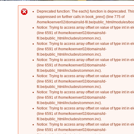
Deprecated function
: The each() function is deprecated. Th
Error message
suppressed on further calls in
book_prev()
(line
775
of
/home/koenver02/domains/id-fil.be/public_html/modules/b
Notice
: Trying to access array offset on value of type int in
el
(line
6591
of
/home/koenver02/domains/id-
fil.be/public_html/includes/common.inc
).
Notice
: Trying to access array offset on value of type int in
el
(line
6591
of
/home/koenver02/domains/id-
fil.be/public_html/includes/common.inc
).
Notice
: Trying to access array offset on value of type int in
el
(line
6591
of
/home/koenver02/domains/id-
fil.be/public_html/includes/common.inc
).
Notice
: Trying to access array offset on value of type int in
el
(line
6591
of
/home/koenver02/domains/id-
fil.be/public_html/includes/common.inc
).
Notice
: Trying to access array offset on value of type int in
el
(line
6591
of
/home/koenver02/domains/id-
fil.be/public_html/includes/common.inc
).
Notice
: Trying to access array offset on value of type int in
el
(line
6591
of
/home/koenver02/domains/id-
fil.be/public_html/includes/common.inc
).
Notice
: Trying to access array offset on value of type int in
el
(line
6591
of
/home/koenver02/domains/id-