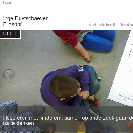
Skip to
Skip to
Login
main
navigation
content
Inge Duytschaever
Filosoof
start
wie ben ik
filosofe
Main menu
ID-FiL
Home
»
opleidingen
You are here
filosoferen met kinderen : samen op onderzoek gaan do
filosofische counseling
: een partner om mee te denk
na te denken