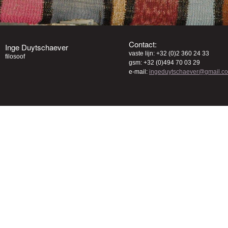
Contact:
Inge Duytschaever
vaste lijn: +32 (0)2 360 24 33
filosoof
gsm: +32 (0)494 70 03 29
e-mail:
ingeduytschaever@gmail.c