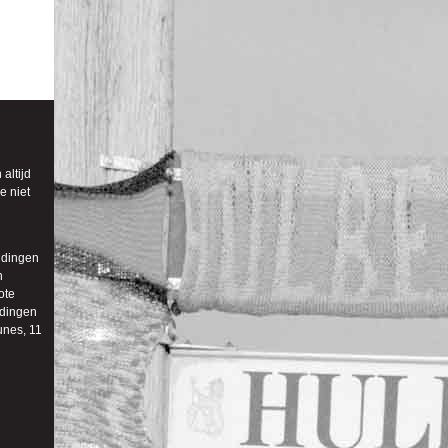
altijd
e niet
 dingen
n
ote
 dingen
unes, 11