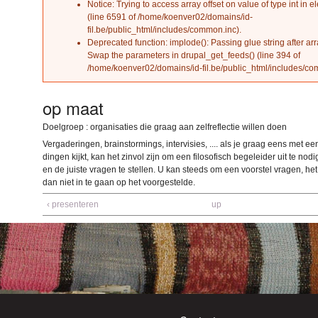
Notice
: Trying to access array offset on value of type int in
el
(line
6591
of
/home/koenver02/domains/id-
fil.be/public_html/includes/common.inc
).
Deprecated function
: implode(): Passing glue string after ar
Swap the parameters in
drupal_get_feeds()
(line
394
of
/home/koenver02/domains/id-fil.be/public_html/includes/c
op maat
Doelgroep : organisaties die graag aan zelfreflectie willen doen
Vergaderingen, brainstormings, intervisies, .... als je graag eens met e
dingen kijkt, kan het zinvol zijn om een filosofisch begeleider uit te nod
en de juiste vragen te stellen. U kan steeds om een voorstel vragen, het 
dan niet in te gaan op het voorgestelde.
‹ presenteren
up