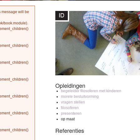
is message will be
ook/book.module
).
ement_children()
ement_children()
ement_children()
ement_children()
Opleidingen
begeleider filosoferen met kinderen
ement_children()
morele besluitvorming
vragen stellen
filosoferen
ement_children()
presenteren
op maat
Referenties
ement_children()