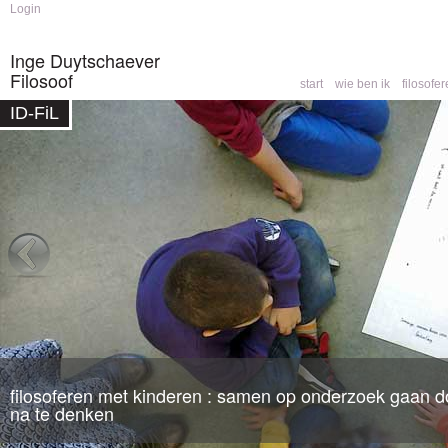
Skip to
Skip to
Login
main
navigation
content
Inge Duytschaever
Filosoof
start
wie ben ik
filosofe
Main menu
ID-FiL
Home
»
opleidingen
You are here
filosoferen met kinderen : samen op onderzoek gaan do
filosofische counseling
: een partner om mee te denk
na te denken