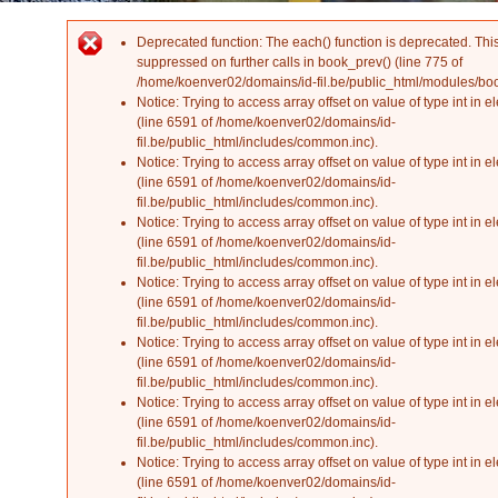
Deprecated function
: The each() function is deprecated. Th
Error message
suppressed on further calls in
book_prev()
(line
775
of
/home/koenver02/domains/id-fil.be/public_html/modules/b
Notice
: Trying to access array offset on value of type int in
el
(line
6591
of
/home/koenver02/domains/id-
fil.be/public_html/includes/common.inc
).
Notice
: Trying to access array offset on value of type int in
el
(line
6591
of
/home/koenver02/domains/id-
fil.be/public_html/includes/common.inc
).
Notice
: Trying to access array offset on value of type int in
el
(line
6591
of
/home/koenver02/domains/id-
fil.be/public_html/includes/common.inc
).
Notice
: Trying to access array offset on value of type int in
el
(line
6591
of
/home/koenver02/domains/id-
fil.be/public_html/includes/common.inc
).
Notice
: Trying to access array offset on value of type int in
el
(line
6591
of
/home/koenver02/domains/id-
fil.be/public_html/includes/common.inc
).
Notice
: Trying to access array offset on value of type int in
el
(line
6591
of
/home/koenver02/domains/id-
fil.be/public_html/includes/common.inc
).
Notice
: Trying to access array offset on value of type int in
el
(line
6591
of
/home/koenver02/domains/id-