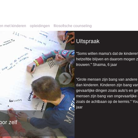
ren met kinderen
opleidingen
filosofische counseling
Uitspraak
"
Soms willen mama's dat de kinderen 
hetzelfde blijven en daarom mogen z
trouwen
." Shaima, 6 jaar
"
Grote mensen zijn bang van andere
dan kinderen. Kinderen zijn bang va
gevaarlijke dingen zoals auto's en gr
mensen zijn bang van ongevaarlijke
zoals de achtbaan op de kermis.
" Yo
jaar
or zelf
en