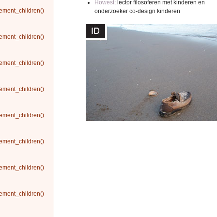
Howest
: lector filosoferen met kinderen en
ement_children()
onderzoeker co-design kinderen
ement_children()
ement_children()
ement_children()
ement_children()
ement_children()
ement_children()
ement_children()