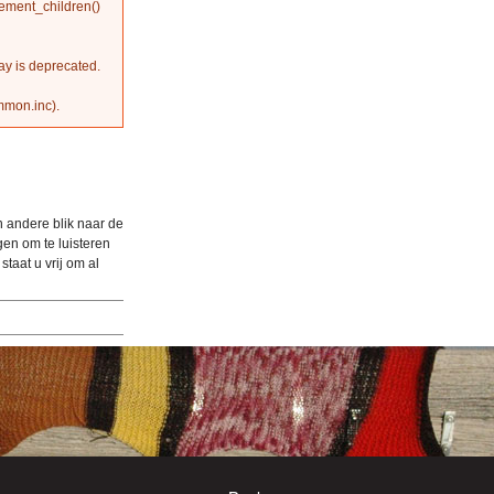
ement_children()
ray is deprecated.
ommon.inc
).
en andere blik naar de
igen om te luisteren
staat u vrij om al